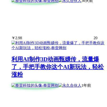
36天前
￥
2.98
20
利用AI制作3D动画甄嬛传，流量爆
了，手把手教你这个AI新玩法，轻松
涨粉
1年前