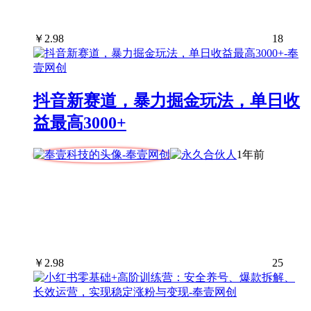
￥
2.98
18
抖音新赛道，暴力掘金玩法，单日收
益最高3000+
1年前
￥
2.98
25