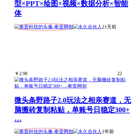
型×PPT×绘图×视频×数据分析×智能
体
21天前
￥
2.98
22
微头条野路子2.0玩法之相亲赛道，无
脑搬砖复制粘贴，单账号日稳定300+
…
1年前