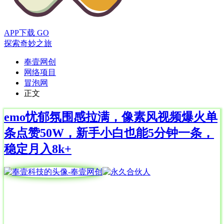
APP下载
GO
探索奇妙之旅
奉壹网创
网络项目
冒泡网
正文
emo忧郁氛围感拉满，像素风视频爆火单
条点赞50W，新手小白也能5分钟一条，
稳定月入8k+