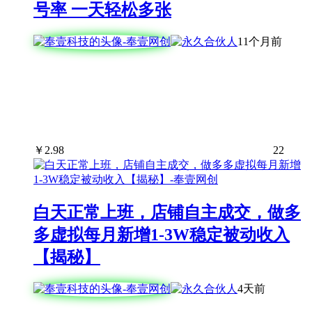
号率 一天轻松多张
11个月前
￥
2.98
22
白天正常上班，店铺自主成交，做多
多虚拟每月新增1-3W稳定被动收入
【揭秘】
4天前