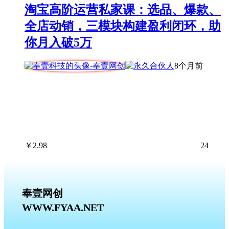
淘宝高阶运营私家课：选品、爆款、
全店动销，三模块构建盈利闭环，助
你月入破5万
8个月前
￥
2.98
24
奉壹网创
WWW.FYAA.NET