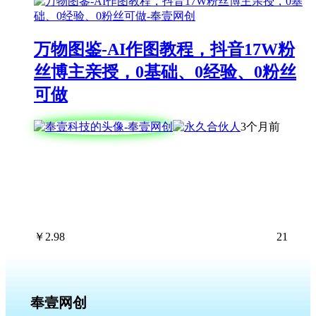
万物图鉴-AI作图教程，抖音17W粉
丝博主亲授，0基础、0经验、0粉丝
可做
3个月前
￥
2.98
21
奉壹网创