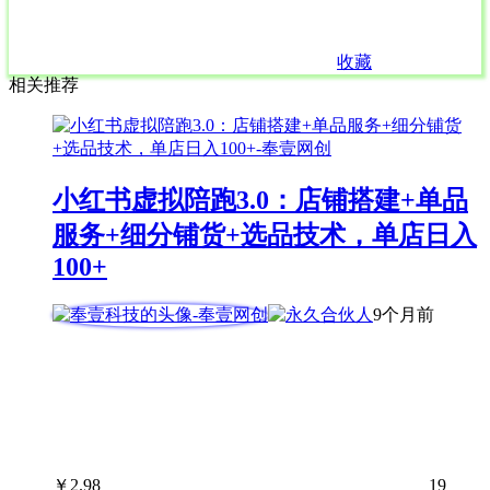
收藏
相关推荐
小红书虚拟陪跑3.0：店铺搭建+单品
服务+细分铺货+选品技术，单店日入
100+
9个月前
￥
2.98
19