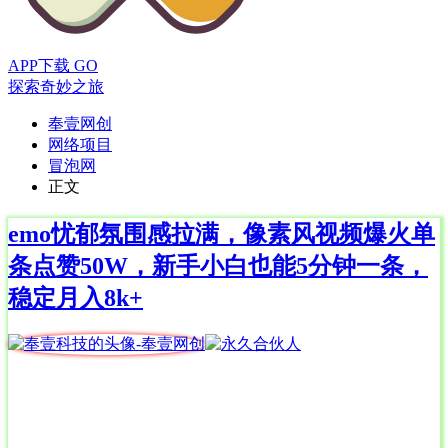
APP下载
GO
探索奇妙之旅
奉壹网创
网络项目
冒泡网
正文
emo忧郁氛围感拉满，像素风视频爆火单
条点赞50W，新手小白也能5分钟一条，
稳定月入8k+