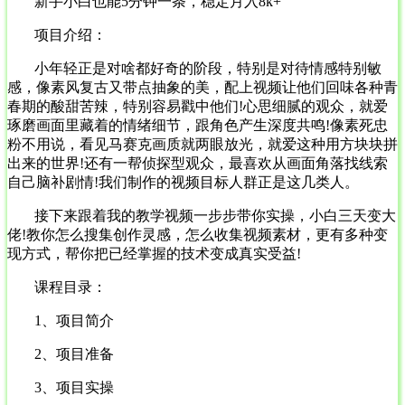
项目介绍：
小年轻正是对啥都好奇的阶段，特别是对待情感特别敏
感，像素风复古又带点抽象的美，配上视频让他们回味各种青
春期的酸甜苦辣，特别容易戳中他们!心思细腻的观众，就爱
琢磨画面里藏着的情绪细节，跟角色产生深度共鸣!像素死忠
粉不用说，看见马赛克画质就两眼放光，就爱这种用方块块拼
出来的世界!还有一帮侦探型观众，最喜欢从画面角落找线索
自己脑补剧情!我们制作的视频目标人群正是这几类人。
接下来跟着我的教学视频一步步带你实操，小白三天变大
佬!教你怎么搜集创作灵感，怎么收集视频素材，更有多种变
现方式，帮你把已经掌握的技术变成真实受益!
课程目录：
1、项目简介
2、项目准备
3、项目实操