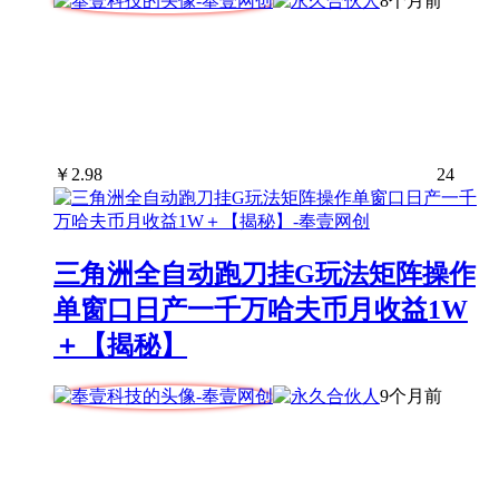
8个月前
￥
2.98
24
三角洲全自动跑刀挂G玩法矩阵操作
单窗口日产一千万哈夫币月收益1W
＋【揭秘】
9个月前