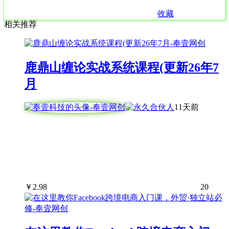
收藏
相关推荐
鹿鼎山缠论实战系统课程(更新26年7
月
11天前
￥
2.98
20