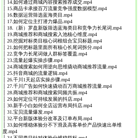
│ 14.如何通过商城内容搜索推荐成交.mp4
│ 15.商品卡承接百万流量竞争强度数据模型.mp4
│ 16.数据运营筛选蓝海类目.mp4
│ 17.如何定位主打潜力爆品.mp4
│ 18.（新）罗盘新版筛选蓝海类目和竞争力长尾词.mp4
│ 19.商城推荐和商城搜索入池核心维度.mp4
│ 20.挖掘对标类目核心词根组合宝贝标题.mp4
│ 21.如何把标题里面所有核心长尾词拆分.mp4
│ 22.竞争力长尾词做人群标签覆盖.mp4
│ 23.流量起爆实操步骤.mp4
│ 24.商城搜索如何用逆向思维撬动商城推荐流量.mp4
│ 25.抖音商城的流量逻辑.mp4
│ 26.千川1天起店实操步骤.mp4
│ 27.千川广告如何快速撬动百万商城推荐流量.mp4
│ 28.商城推荐和商城搜索同频共振.mp4
│ 29.如何定位可持续发展的抖店.mp4
│ 30.新手小白如何全店运营布局抖店.mp4
│ 31.宝贝流量爆发.mp4
│ 32.平台新版体验分改革及订单布局.mp4
│ 33.如何维稳体验分不下滑及高客单价产品快速出单维
度.mp4
│ 34.不同类目针对体验分维稳指标.mp4