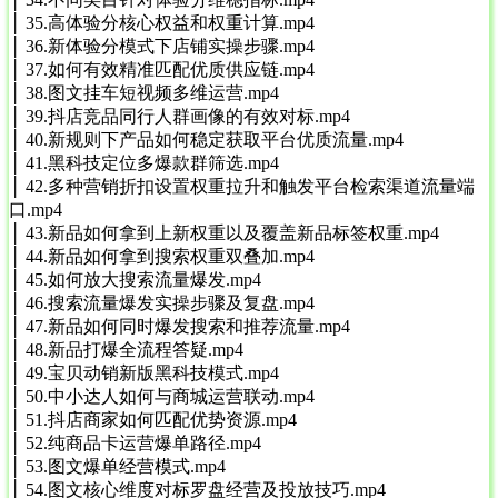
│ 35.高体验分核心权益和权重计算.mp4
│ 36.新体验分模式下店铺实操步骤.mp4
│ 37.如何有效精准匹配优质供应链.mp4
│ 38.图文挂车短视频多维运营.mp4
│ 39.抖店竞品同行人群画像的有效对标.mp4
│ 40.新规则下产品如何稳定获取平台优质流量.mp4
│ 41.黑科技定位多爆款群筛选.mp4
│ 42.多种营销折扣设置权重拉升和触发平台检索渠道流量端
口.mp4
│ 43.新品如何拿到上新权重以及覆盖新品标签权重.mp4
│ 44.新品如何拿到搜索权重双叠加.mp4
│ 45.如何放大搜索流量爆发.mp4
│ 46.搜索流量爆发实操步骤及复盘.mp4
│ 47.新品如何同时爆发搜索和推荐流量.mp4
│ 48.新品打爆全流程答疑.mp4
│ 49.宝贝动销新版黑科技模式.mp4
│ 50.中小达人如何与商城运营联动.mp4
│ 51.抖店商家如何匹配优势资源.mp4
│ 52.纯商品卡运营爆单路径.mp4
│ 53.图文爆单经营模式.mp4
│ 54.图文核心维度对标罗盘经营及投放技巧.mp4