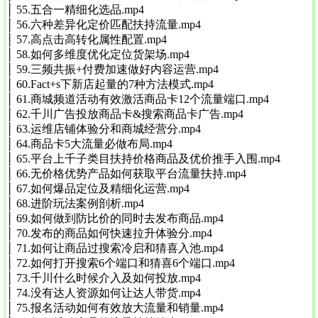
│ 55.五合一精细化选品.mp4
│ 56.六种差异化定价匹配扶持流量.mp4
│ 57.高点击高转化属性配置.mp4
│ 58.如何多维度优化定位货架场.mp4
│ 59.三频共振+付费加速做好内容运营.mp4
│ 60.Fact+s下新店起量的7种方法模式.mp4
│ 61.商城频道活动有效激活商品卡12个流量端口.mp4
│ 62.千川广告投放商品卡&搜索商品卡广告.mp4
│ 63.运维店铺体验分和商城经营分.mp4
│ 64.商品卡5大流量必做布局.mp4
│ 65.平台上千子类目扶持价格商品及优价推手入围.mp4
│ 66.无价格优势产品如何获取平台流量扶持.mp4
│ 67.如何爆品定位及精细化运营.mp4
│ 68.进阶玩法案例剖析.mp4
│ 69.如何做到防比价的同时去发布商品.mp4
│ 70.发布的商品如何快速拉升体验分.mp4
│ 71.如何让商品过搜索冷启和猜喜入池.mp4
│ 72.如何打开搜索6个端口和猜喜6个端口.mp4
│ 73.千川什么时候介入及如何投放.mp4
│ 74.没有达人资源如何让达人带货.mp4
│ 75.报名活动如何有效放大流量和销量.mp4