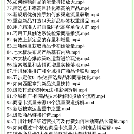
│ 76.如何维稳商品的流量持续放大.mp4
│ 77.筛选点击率高且转化率高的产品.mp4
│ 78.新规后优价推手如何多渠道流量获取.mp4
│ 79.重点新品打造14天新品标签权重爆品.mp4
│ 80.用户精准人群画像匹配高客单价人群.mp4
│ 81.巧用工具触达系统检索商品推流.mp4
│ 82.有效上新定品的存量和增量.mp4
│ 83.三项维度获取商品卡初始流量.mp4
│ 84.七大板块布局产品基石内功.mp4
│ 85.六大核心爆款策略运营进阶玩法.mp4
│ 86.搜索增量和店铺页增量实操落地.mp4
│ 87.千川标准推广和全域推广商品卡联动.mp4
│ 88.五步定位0-1快速筛选爆品和商品优化.mp4
│ 89.如何匹配拿到新品流量扶持.mp4
│ 90.爆款打造的5种玩法和案例拆解.mp4
│ 91.全域推广-推商品技术拆解和投放全流程.mp4
│ 92.商品卡流量来源19个流量渠道拆解.mp4
│ 93.新版搜索运营重中之重.mp4
│ 94.爆款商品链接打造.mp4
│ 95.千川计划详细运营技巧及付费如何带动商品卡流量.mp4
│ 96.如何通过7个核心商品卡流量入口倒推店铺运营.mp4
│ 97.结合商品卡7大免佣策略对全店查缺补漏.mp4