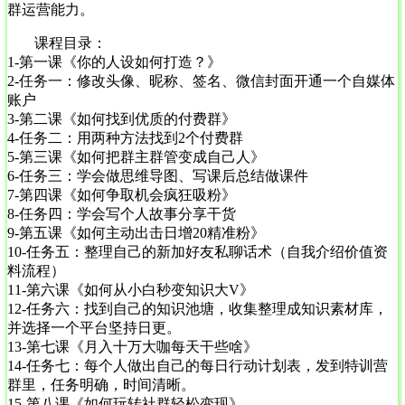
群运营能力。
课程目录：
1-第一课《你的人设如何打造？》
2-任务一：修改头像、昵称、签名、微信封面开通一个自媒体
账户
3-第二课《如何找到优质的付费群》
4-任务二：用两种方法找到2个付费群
5-第三课《如何把群主群管变成自己人》
6-任务三：学会做思维导图、写课后总结做课件
7-第四课《如何争取机会疯狂吸粉》
8-任务四：学会写个人故事分享干货
9-第五课《如何主动出击日增20精准粉》
10-任务五：整理自己的新加好友私聊话术（自我介绍价值资
料流程）
11-第六课《如何从小白秒变知识大V》
12-任务六：找到自己的知识池塘，收集整理成知识素材库，
并选择一个平台坚持日更。
13-第七课《月入十万大咖每天干些啥》
14-任务七：每个人做出自己的每日行动计划表，发到特训营
群里，任务明确，时间清晰。
15-第八课《如何玩转社群轻松变现》