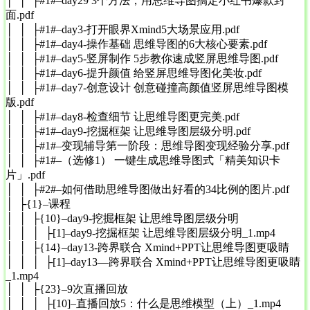
│ │ ├#1#–day29 3个方法，用思维导图搞定小红书爆款封
面.pdf
│ │ ├#1#–day3-打开眼界Xmind5大场景应用.pdf
│ │ ├#1#–day4-操作基础 思维导图的6大核心要素.pdf
│ │ ├#1#–day5-竖屏制作 5步教你速成竖屏思维导图.pdf
│ │ ├#1#–day6-提升颜值 给竖屏思维导图化美妆.pdf
│ │ ├#1#–day7-创意设计 创意碰撞高颜值竖屏思维导图模
版.pdf
│ │ ├#1#–day8-检查细节 让思维导图更完美.pdf
│ │ ├#1#–day9-挖掘框架 让思维导图层级分明.pdf
│ │ ├#1#–变现辅导第一阶段：思维导图变现经验分享.pdf
│ │ ├#1#–（选修1） 一键生成思维导图式「精美知识卡
片」.pdf
│ │ ├#2#–如何借助思维导图做出好看的34比例的图片.pdf
│ ├{1}–课程
│ │ ├{10}–day9-挖掘框架 让思维导图层级分明
│ │ │ ├[1]–day9-挖掘框架 让思维导图层级分明_1.mp4
│ │ ├{14}–day13-跨界联合 Xmind+PPT让思维导图更吸睛
│ │ │ ├[1]–day13—跨界联合 Xmind+PPT让思维导图更吸睛
_1.mp4
│ │ ├{23}–9次直播回放
│ │ │ ├[10]–直播回放5：什么是思维模型（上）_1.mp4