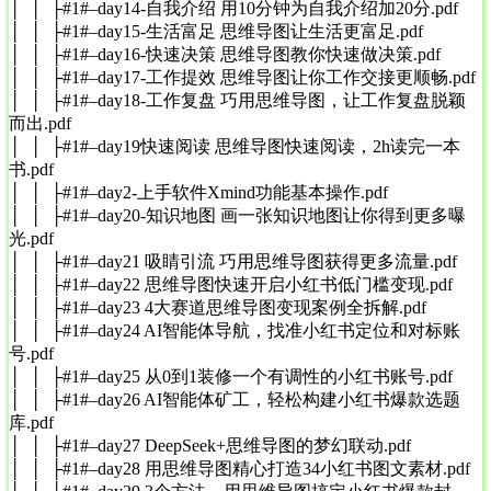
│ │ ├#1#–day14-自我介绍 用10分钟为自我介绍加20分.pdf
│ │ ├#1#–day15-生活富足 思维导图让生活更富足.pdf
│ │ ├#1#–day16-快速决策 思维导图教你快速做决策.pdf
│ │ ├#1#–day17-工作提效 思维导图让你工作交接更顺畅.pdf
│ │ ├#1#–day18-工作复盘 巧用思维导图，让工作复盘脱颖
而出.pdf
│ │ ├#1#–day19快速阅读 思维导图快速阅读，2h读完一本
书.pdf
│ │ ├#1#–day2-上手软件Xmind功能基本操作.pdf
│ │ ├#1#–day20-知识地图 画一张知识地图让你得到更多曝
光.pdf
│ │ ├#1#–day21 吸睛引流 巧用思维导图获得更多流量.pdf
│ │ ├#1#–day22 思维导图快速开启小红书低门槛变现.pdf
│ │ ├#1#–day23 4大赛道思维导图变现案例全拆解.pdf
│ │ ├#1#–day24 AI智能体导航，找准小红书定位和对标账
号.pdf
│ │ ├#1#–day25 从0到1装修一个有调性的小红书账号.pdf
│ │ ├#1#–day26 AI智能体矿工，轻松构建小红书爆款选题
库.pdf
│ │ ├#1#–day27 DeepSeek+思维导图的梦幻联动.pdf
│ │ ├#1#–day28 用思维导图精心打造34小红书图文素材.pdf