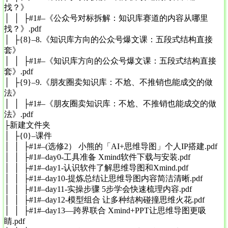
找？》
│ │ ├#1#–《公众号对标拆解：知识库赛道的内容从哪里
找？》.pdf
│ ├{8}–8.《知识库方向的公众号爆文课：五段式结构直接
套》
│ │ ├#1#–《知识库方向的公众号爆文课：五段式结构直接
套》.pdf
│ ├{9}–9.《朋友圈卖知识库：不尬、不推销也能成交的做
法》
│ │ ├#1#–《朋友圈卖知识库：不尬、不推销也能成交的做
法》.pdf
├新建文件夹
│ ├{0}–课件
│ │ ├#1#–(选修2） 小熊的「AI+思维导图」个人IP搭建.pdf
│ │ ├#1#–day0-工具准备 Xmind软件下载与安装.pdf
│ │ ├#1#–day1-认识软件了解思维导图和Xmind.pdf
│ │ ├#1#–day10-提炼总结让思维导图内容简洁清晰.pdf
│ │ ├#1#–day11-实操步骤 5步学会快速梳理内容.pdf
│ │ ├#1#–day12-模型组合 让多种结构碰撞思维火花.pdf
│ │ ├#1#–day13—跨界联合 Xmind+PPT让思维导图更吸
睛.pdf