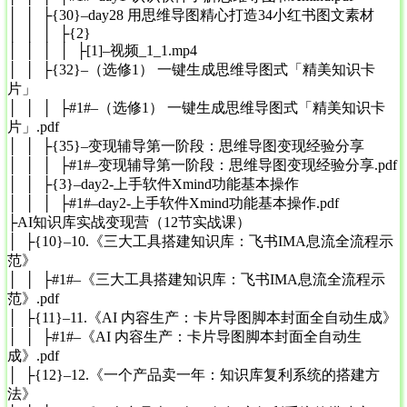
│ │ ├{30}–day28 用思维导图精心打造34小红书图文素材
│ │ │ ├{2}
│ │ │ │ ├[1]–视频_1_1.mp4
│ │ ├{32}–（选修1） 一键生成思维导图式「精美知识卡
片」
│ │ │ ├#1#–（选修1） 一键生成思维导图式「精美知识卡
片」.pdf
│ │ ├{35}–变现辅导第一阶段：思维导图变现经验分享
│ │ │ ├#1#–变现辅导第一阶段：思维导图变现经验分享.pdf
│ │ ├{3}–day2-上手软件Xmind功能基本操作
│ │ │ ├#1#–day2-上手软件Xmind功能基本操作.pdf
├AI知识库实战变现营（12节实战课）
│ ├{10}–10.《三大工具搭建知识库：飞书IMA息流全流程示
范》
│ │ ├#1#–《三大工具搭建知识库：飞书IMA息流全流程示
范》.pdf
│ ├{11}–11.《AI 内容生产：卡片导图脚本封面全自动生成》
│ │ ├#1#–《AI 内容生产：卡片导图脚本封面全自动生
成》.pdf
│ ├{12}–12.《一个产品卖一年：知识库复利系统的搭建方
法》