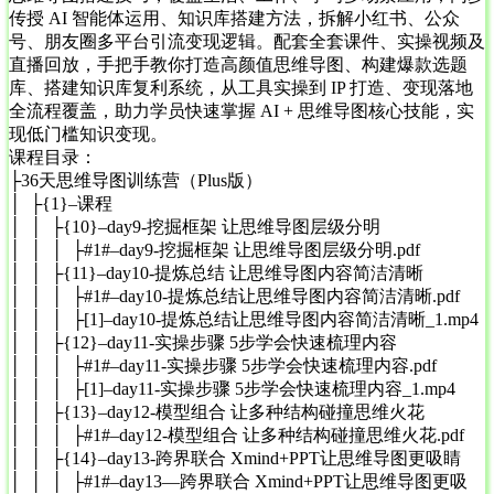
传授 AI 智能体运用、知识库搭建方法，拆解小红书、公众
号、朋友圈多平台引流变现逻辑。配套全套课件、实操视频及
直播回放，手把手教你打造高颜值思维导图、构建爆款选题
库、搭建知识库复利系统，从工具实操到 IP 打造、变现落地
全流程覆盖，助力学员快速掌握 AI + 思维导图核心技能，实
现低门槛知识变现。
课程目录：
├36天思维导图训练营（Plus版）
│ ├{1}–课程
│ │ ├{10}–day9-挖掘框架 让思维导图层级分明
│ │ │ ├#1#–day9-挖掘框架 让思维导图层级分明.pdf
│ │ ├{11}–day10-提炼总结 让思维导图内容简洁清晰
│ │ │ ├#1#–day10-提炼总结让思维导图内容简洁清晰.pdf
│ │ │ ├[1]–day10-提炼总结让思维导图内容简洁清晰_1.mp4
│ │ ├{12}–day11-实操步骤 5步学会快速梳理内容
│ │ │ ├#1#–day11-实操步骤 5步学会快速梳理内容.pdf
│ │ │ ├[1]–day11-实操步骤 5步学会快速梳理内容_1.mp4
│ │ ├{13}–day12-模型组合 让多种结构碰撞思维火花
│ │ │ ├#1#–day12-模型组合 让多种结构碰撞思维火花.pdf
│ │ ├{14}–day13-跨界联合 Xmind+PPT让思维导图更吸睛
│ │ │ ├#1#–day13—跨界联合 Xmind+PPT让思维导图更吸